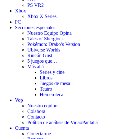
PS VR2
Xbox
Xbox X Series
PC
Secciones especiales
Nuestro Equipo Opina
Tales of Shergiock
Pokémon: Drako’s Version
Ubiverse Worlds
Rincón Gust
5 juegos que…
Más allá
Series y cine
Libros
Juegos de mesa
Teatro
Hemeroteca
Vop
Nuestro equipo
Colabora
Contacto
Política de análisis de VidaoPantalla
Cuenta
Conectarme