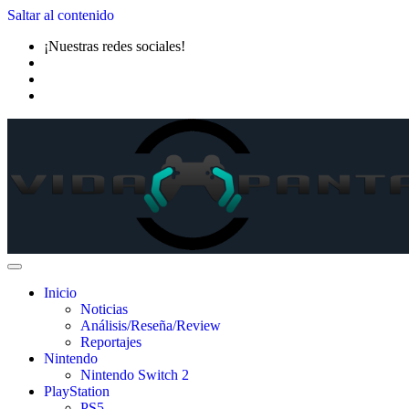
Saltar al contenido
¡Nuestras redes sociales!
Inicio
Noticias
Análisis/Reseña/Review
Reportajes
Nintendo
Nintendo Switch 2
PlayStation
PS5