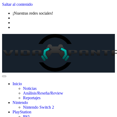
Saltar al contenido
¡Nuestras redes sociales!
Inicio
Noticias
Análisis/Reseña/Review
Reportajes
Nintendo
Nintendo Switch 2
PlayStation
PS5