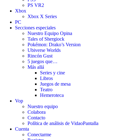
PS VR2
Xbox
Xbox X Series
PC
Secciones especiales
Nuestro Equipo Opina
Tales of Shergiock
Pokémon: Drako’s Version
Ubiverse Worlds
Rincón Gust
5 juegos que…
Más allá
Series y cine
Libros
Juegos de mesa
Teatro
Hemeroteca
Vop
Nuestro equipo
Colabora
Contacto
Política de análisis de VidaoPantalla
Cuenta
Conectarme