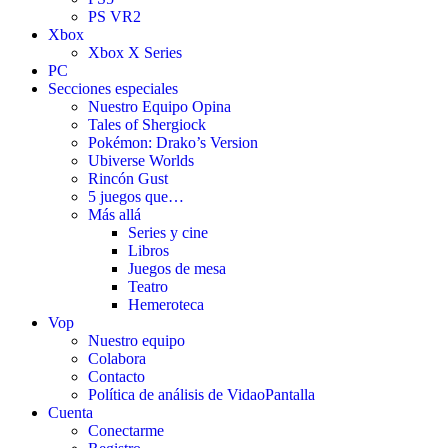
PS VR2
Xbox
Xbox X Series
PC
Secciones especiales
Nuestro Equipo Opina
Tales of Shergiock
Pokémon: Drako’s Version
Ubiverse Worlds
Rincón Gust
5 juegos que…
Más allá
Series y cine
Libros
Juegos de mesa
Teatro
Hemeroteca
Vop
Nuestro equipo
Colabora
Contacto
Política de análisis de VidaoPantalla
Cuenta
Conectarme