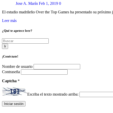
Jose A. Marín
Feb 1, 2019
0
El estudio madrileño Over the Top Games ha presentado su próxim
Leer más
¿Qué te apetece leer?
Ir
¡Conéctate!
Nombre de usuario
Contraseña
Captcha
*
Escriba el texto mostrado arriba: