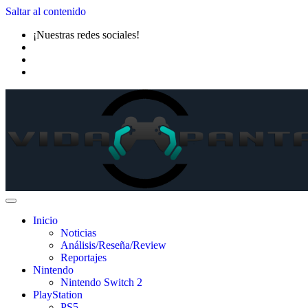
Saltar al contenido
¡Nuestras redes sociales!
Inicio
Noticias
Análisis/Reseña/Review
Reportajes
Nintendo
Nintendo Switch 2
PlayStation
PS5