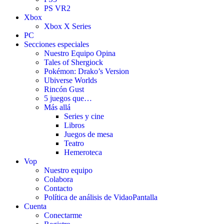
PS VR2
Xbox
Xbox X Series
PC
Secciones especiales
Nuestro Equipo Opina
Tales of Shergiock
Pokémon: Drako’s Version
Ubiverse Worlds
Rincón Gust
5 juegos que…
Más allá
Series y cine
Libros
Juegos de mesa
Teatro
Hemeroteca
Vop
Nuestro equipo
Colabora
Contacto
Política de análisis de VidaoPantalla
Cuenta
Conectarme