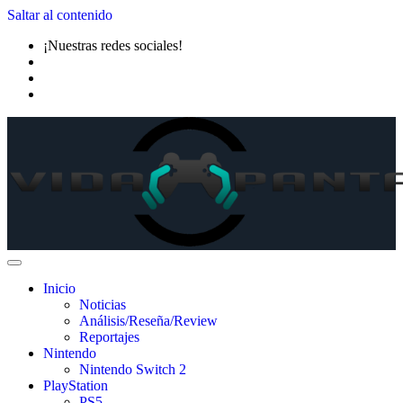
Saltar al contenido
¡Nuestras redes sociales!
Inicio
Noticias
Análisis/Reseña/Review
Reportajes
Nintendo
Nintendo Switch 2
PlayStation
PS5