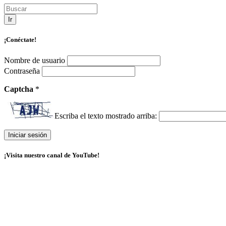
Ir
¡Conéctate!
Nombre de usuario
Contraseña
Captcha
*
Escriba el texto mostrado arriba:
¡Visita nuestro canal de YouTube!