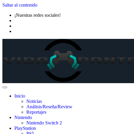
Saltar al contenido
¡Nuestras redes sociales!
Inicio
Noticias
Análisis/Reseña/Review
Reportajes
Nintendo
Nintendo Switch 2
PlayStation
PS5