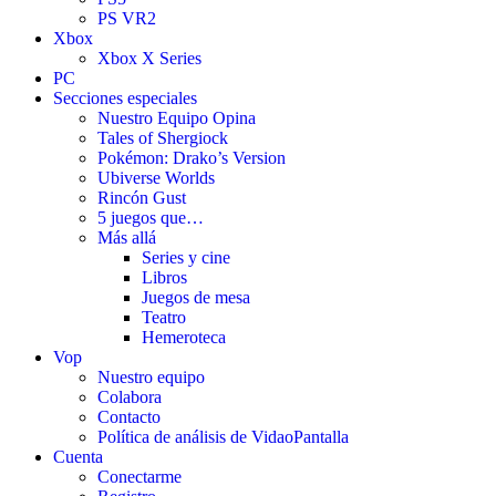
PS VR2
Xbox
Xbox X Series
PC
Secciones especiales
Nuestro Equipo Opina
Tales of Shergiock
Pokémon: Drako’s Version
Ubiverse Worlds
Rincón Gust
5 juegos que…
Más allá
Series y cine
Libros
Juegos de mesa
Teatro
Hemeroteca
Vop
Nuestro equipo
Colabora
Contacto
Política de análisis de VidaoPantalla
Cuenta
Conectarme