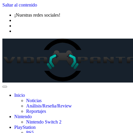
Saltar al contenido
¡Nuestras redes sociales!
Inicio
Noticias
Análisis/Reseña/Review
Reportajes
Nintendo
Nintendo Switch 2
PlayStation
PS5