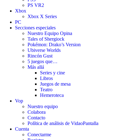
PS VR2
Xbox
Xbox X Series
PC
Secciones especiales
Nuestro Equipo Opina
Tales of Shergiock
Pokémon: Drako’s Version
Ubiverse Worlds
Rincón Gust
5 juegos que…
Más allá
Series y cine
Libros
Juegos de mesa
Teatro
Hemeroteca
Vop
Nuestro equipo
Colabora
Contacto
Política de análisis de VidaoPantalla
Cuenta
Conectarme