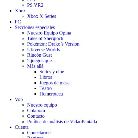
PS VR2
Xbox
Xbox X Series
PC
Secciones especiales
Nuestro Equipo Opina
Tales of Shergiock
Pokémon: Drako’s Version
Ubiverse Worlds
Rincón Gust
5 juegos que…
Más allá
Series y cine
Libros
Juegos de mesa
Teatro
Hemeroteca
Vop
Nuestro equipo
Colabora
Contacto
Política de análisis de VidaoPantalla
Cuenta
Conectarme