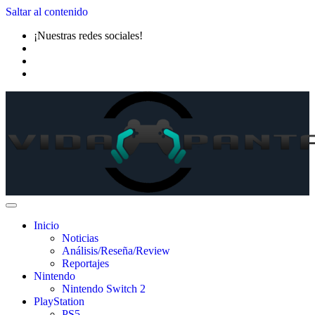
Saltar al contenido
¡Nuestras redes sociales!
Inicio
Noticias
Análisis/Reseña/Review
Reportajes
Nintendo
Nintendo Switch 2
PlayStation
PS5