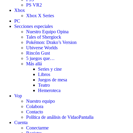
PS VR2
Xbox
Xbox X Series
PC
Secciones especiales
Nuestro Equipo Opina
Tales of Shergiock
Pokémon: Drako’s Version
Ubiverse Worlds
Rincón Gust
5 juegos que…
Más allá
Series y cine
Libros
Juegos de mesa
Teatro
Hemeroteca
Vop
Nuestro equipo
Colabora
Contacto
Política de análisis de VidaoPantalla
Cuenta
Conectarme