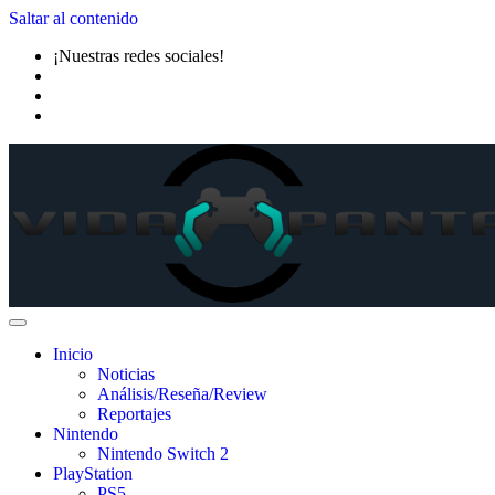
Saltar al contenido
¡Nuestras redes sociales!
Inicio
Noticias
Análisis/Reseña/Review
Reportajes
Nintendo
Nintendo Switch 2
PlayStation
PS5