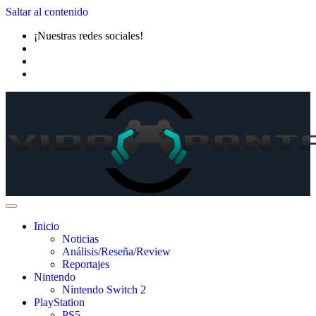
Saltar al contenido
¡Nuestras redes sociales!
Inicio
Noticias
Análisis/Reseña/Review
Reportajes
Nintendo
Nintendo Switch 2
PlayStation
PS5