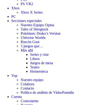
PS VR2
Xbox
Xbox X Series
PC
Secciones especiales
Nuestro Equipo Opina
Tales of Shergiock
Pokémon: Drako’s Version
Ubiverse Worlds
Rincón Gust
5 juegos que…
Más allá
Series y cine
Libros
Juegos de mesa
Teatro
Hemeroteca
Vop
Nuestro equipo
Colabora
Contacto
Política de análisis de VidaoPantalla
Cuenta
Conectarme