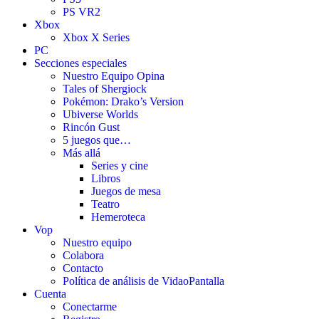
PS VR2
Xbox
Xbox X Series
PC
Secciones especiales
Nuestro Equipo Opina
Tales of Shergiock
Pokémon: Drako’s Version
Ubiverse Worlds
Rincón Gust
5 juegos que…
Más allá
Series y cine
Libros
Juegos de mesa
Teatro
Hemeroteca
Vop
Nuestro equipo
Colabora
Contacto
Política de análisis de VidaoPantalla
Cuenta
Conectarme