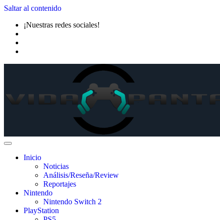
Saltar al contenido
¡Nuestras redes sociales!
Inicio
Noticias
Análisis/Reseña/Review
Reportajes
Nintendo
Nintendo Switch 2
PlayStation
PS5