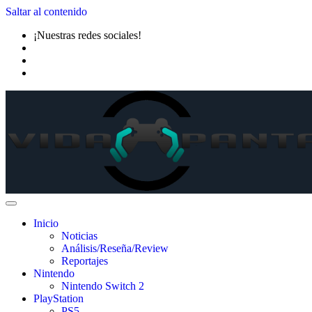
Saltar al contenido
¡Nuestras redes sociales!
Inicio
Noticias
Análisis/Reseña/Review
Reportajes
Nintendo
Nintendo Switch 2
PlayStation
PS5