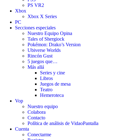
PS VR2
Xbox
Xbox X Series
PC
Secciones especiales
Nuestro Equipo Opina
Tales of Shergiock
Pokémon: Drako’s Version
Ubiverse Worlds
Rincón Gust
5 juegos que…
Más allá
Series y cine
Libros
Juegos de mesa
Teatro
Hemeroteca
Vop
Nuestro equipo
Colabora
Contacto
Política de análisis de VidaoPantalla
Cuenta
Conectarme