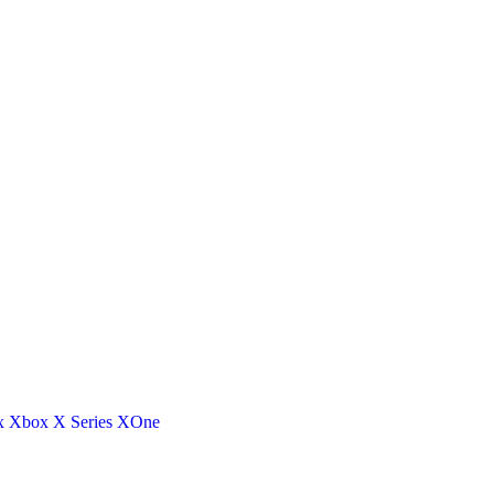
x
Xbox X Series
XOne