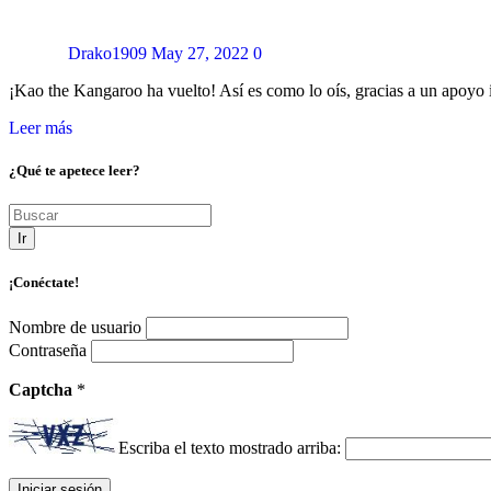
Drako1909
May 27, 2022
0
¡Kao the Kangaroo ha vuelto! Así es como lo oís, gracias a un apoy
Leer más
¿Qué te apetece leer?
Ir
¡Conéctate!
Nombre de usuario
Contraseña
Captcha
*
Escriba el texto mostrado arriba: