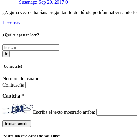
Susanapz
Sep 20, 2017
0
¿Alguna vez os habíais preguntando de dónde podrían haber salido 
Leer más
¿Qué te apetece leer?
Ir
¡Conéctate!
Nombre de usuario
Contraseña
Captcha
*
Escriba el texto mostrado arriba:
¡Visita nuestro canal de YouTube!