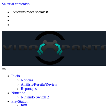
Saltar al contenido
¡Nuestras redes sociales!
Inicio
Noticias
Análisis/Reseña/Review
Reportajes
Nintendo
Nintendo Switch 2
PlayStation
PS5