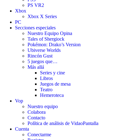
PS VR2
Xbox
Xbox X Series
PC
Secciones especiales
Nuestro Equipo Opina
Tales of Shergiock
Pokémon: Drako’s Version
Ubiverse Worlds
Rincón Gust
5 juegos que…
Más allá
Series y cine
Libros
Juegos de mesa
Teatro
Hemeroteca
Vop
Nuestro equipo
Colabora
Contacto
Política de análisis de VidaoPantalla
Cuenta
Conectarme