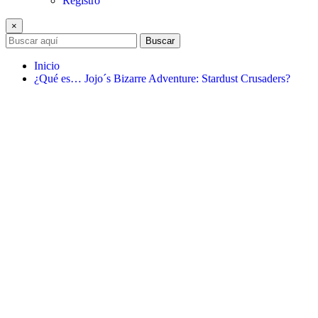
Registro
×
Buscar
Inicio
¿Qué es… Jojo´s Bizarre Adventure: Stardust Crusaders?