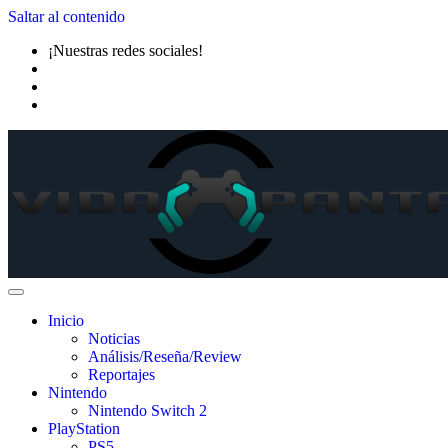
Saltar al contenido
¡Nuestras redes sociales!
Inicio
Noticias
Análisis/Reseña/Review
Reportajes
Nintendo
Nintendo Switch 2
PlayStation
PS5