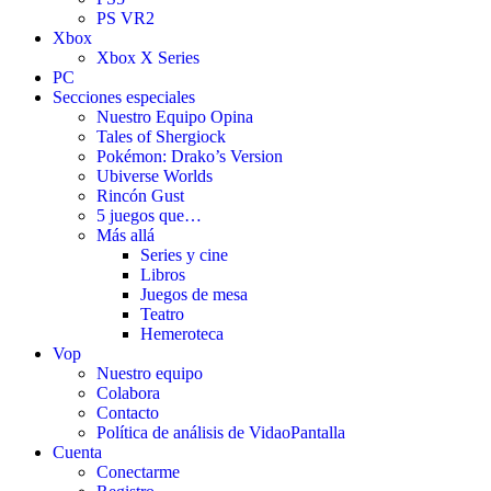
PS VR2
Xbox
Xbox X Series
PC
Secciones especiales
Nuestro Equipo Opina
Tales of Shergiock
Pokémon: Drako’s Version
Ubiverse Worlds
Rincón Gust
5 juegos que…
Más allá
Series y cine
Libros
Juegos de mesa
Teatro
Hemeroteca
Vop
Nuestro equipo
Colabora
Contacto
Política de análisis de VidaoPantalla
Cuenta
Conectarme