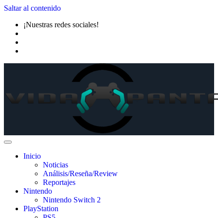
Saltar al contenido
¡Nuestras redes sociales!
Inicio
Noticias
Análisis/Reseña/Review
Reportajes
Nintendo
Nintendo Switch 2
PlayStation
PS5