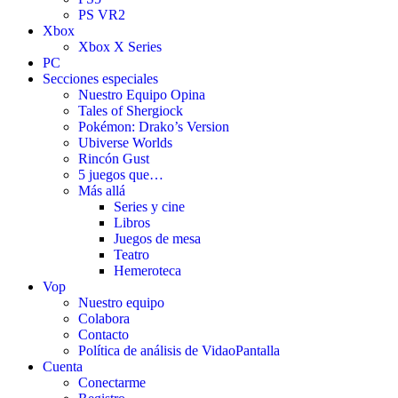
PS VR2
Xbox
Xbox X Series
PC
Secciones especiales
Nuestro Equipo Opina
Tales of Shergiock
Pokémon: Drako’s Version
Ubiverse Worlds
Rincón Gust
5 juegos que…
Más allá
Series y cine
Libros
Juegos de mesa
Teatro
Hemeroteca
Vop
Nuestro equipo
Colabora
Contacto
Política de análisis de VidaoPantalla
Cuenta
Conectarme