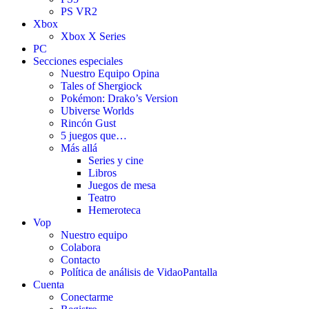
PS VR2
Xbox
Xbox X Series
PC
Secciones especiales
Nuestro Equipo Opina
Tales of Shergiock
Pokémon: Drako’s Version
Ubiverse Worlds
Rincón Gust
5 juegos que…
Más allá
Series y cine
Libros
Juegos de mesa
Teatro
Hemeroteca
Vop
Nuestro equipo
Colabora
Contacto
Política de análisis de VidaoPantalla
Cuenta
Conectarme