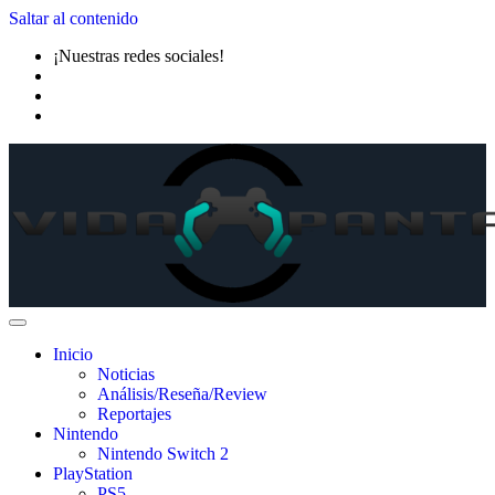
Saltar al contenido
¡Nuestras redes sociales!
Inicio
Noticias
Análisis/Reseña/Review
Reportajes
Nintendo
Nintendo Switch 2
PlayStation
PS5