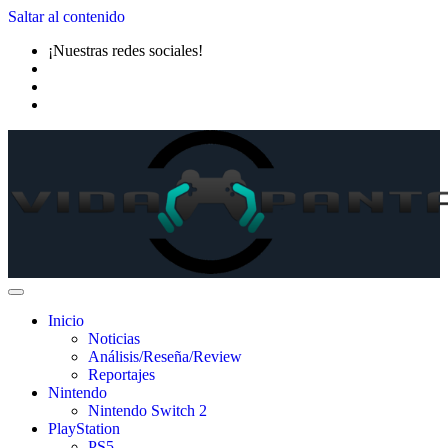
Saltar al contenido
¡Nuestras redes sociales!
Inicio
Noticias
Análisis/Reseña/Review
Reportajes
Nintendo
Nintendo Switch 2
PlayStation
PS5