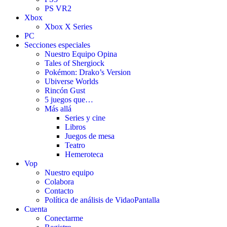
PS VR2
Xbox
Xbox X Series
PC
Secciones especiales
Nuestro Equipo Opina
Tales of Shergiock
Pokémon: Drako’s Version
Ubiverse Worlds
Rincón Gust
5 juegos que…
Más allá
Series y cine
Libros
Juegos de mesa
Teatro
Hemeroteca
Vop
Nuestro equipo
Colabora
Contacto
Política de análisis de VidaoPantalla
Cuenta
Conectarme