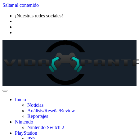
Saltar al contenido
¡Nuestras redes sociales!
Inicio
Noticias
Análisis/Reseña/Review
Reportajes
Nintendo
Nintendo Switch 2
PlayStation
PS5