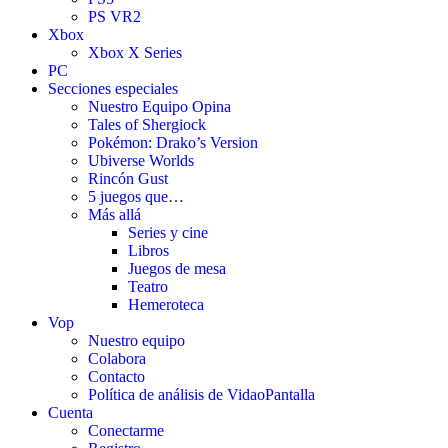
PS VR2
Xbox
Xbox X Series
PC
Secciones especiales
Nuestro Equipo Opina
Tales of Shergiock
Pokémon: Drako’s Version
Ubiverse Worlds
Rincón Gust
5 juegos que…
Más allá
Series y cine
Libros
Juegos de mesa
Teatro
Hemeroteca
Vop
Nuestro equipo
Colabora
Contacto
Política de análisis de VidaoPantalla
Cuenta
Conectarme