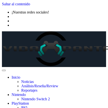
Saltar al contenido
¡Nuestras redes sociales!
Inicio
Noticias
Análisis/Reseña/Review
Reportajes
Nintendo
Nintendo Switch 2
PlayStation
PS5