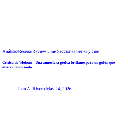
Análisis/Reseña/Review
Cine
Secciones
Series y cine
Crítica de ‘Hokum’: Una atmósfera gótica brillante para un guión que
abarca demasiado
Joan A. Rivero
May 24, 2026