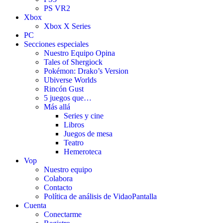
PS VR2
Xbox
Xbox X Series
PC
Secciones especiales
Nuestro Equipo Opina
Tales of Shergiock
Pokémon: Drako’s Version
Ubiverse Worlds
Rincón Gust
5 juegos que…
Más allá
Series y cine
Libros
Juegos de mesa
Teatro
Hemeroteca
Vop
Nuestro equipo
Colabora
Contacto
Política de análisis de VidaoPantalla
Cuenta
Conectarme