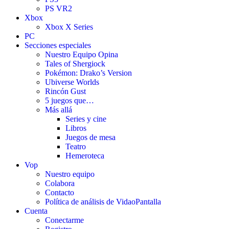
PS VR2
Xbox
Xbox X Series
PC
Secciones especiales
Nuestro Equipo Opina
Tales of Shergiock
Pokémon: Drako’s Version
Ubiverse Worlds
Rincón Gust
5 juegos que…
Más allá
Series y cine
Libros
Juegos de mesa
Teatro
Hemeroteca
Vop
Nuestro equipo
Colabora
Contacto
Política de análisis de VidaoPantalla
Cuenta
Conectarme