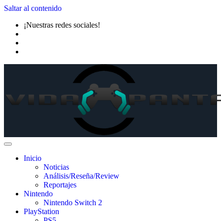
Saltar al contenido
¡Nuestras redes sociales!
Inicio
Noticias
Análisis/Reseña/Review
Reportajes
Nintendo
Nintendo Switch 2
PlayStation
PS5