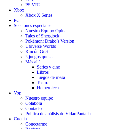
PS VR2
Xbox
Xbox X Series
PC
Secciones especiales
Nuestro Equipo Opina
Tales of Shergiock
Pokémon: Drako’s Version
Ubiverse Worlds
Rincón Gust
5 juegos que…
Más allá
Series y cine
Libros
Juegos de mesa
Teatro
Hemeroteca
Vop
Nuestro equipo
Colabora
Contacto
Política de análisis de VidaoPantalla
Cuenta
Conectarme