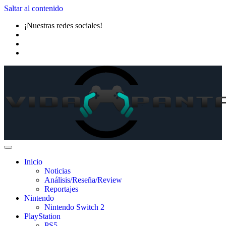
Saltar al contenido
¡Nuestras redes sociales!
Inicio
Noticias
Análisis/Reseña/Review
Reportajes
Nintendo
Nintendo Switch 2
PlayStation
PS5