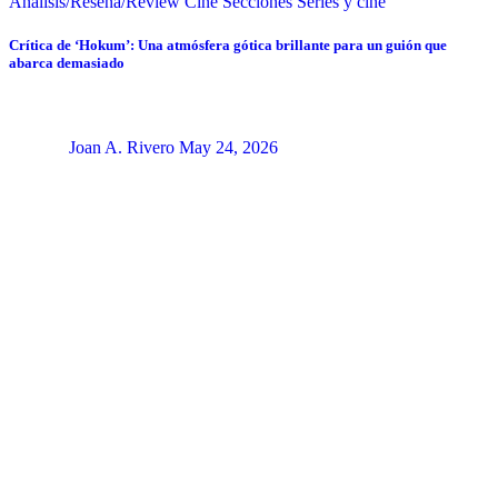
Análisis/Reseña/Review
Cine
Secciones
Series y cine
Crítica de ‘Hokum’: Una atmósfera gótica brillante para un guión que
abarca demasiado
Joan A. Rivero
May 24, 2026