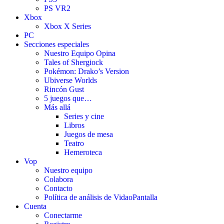
PS VR2
Xbox
Xbox X Series
PC
Secciones especiales
Nuestro Equipo Opina
Tales of Shergiock
Pokémon: Drako’s Version
Ubiverse Worlds
Rincón Gust
5 juegos que…
Más allá
Series y cine
Libros
Juegos de mesa
Teatro
Hemeroteca
Vop
Nuestro equipo
Colabora
Contacto
Política de análisis de VidaoPantalla
Cuenta
Conectarme