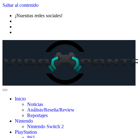
Saltar al contenido
¡Nuestras redes sociales!
Inicio
Noticias
Análisis/Reseña/Review
Reportajes
Nintendo
Nintendo Switch 2
PlayStation
PS5