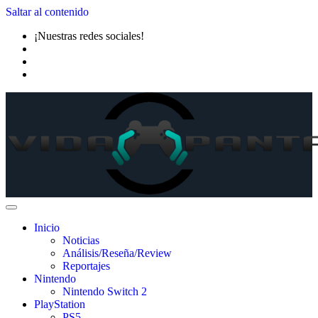
Saltar al contenido
¡Nuestras redes sociales!
Inicio
Noticias
Análisis/Reseña/Review
Reportajes
Nintendo
Nintendo Switch 2
PlayStation
PS5