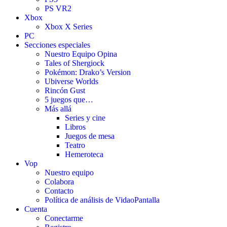
PS VR2
Xbox
Xbox X Series
PC
Secciones especiales
Nuestro Equipo Opina
Tales of Shergiock
Pokémon: Drako’s Version
Ubiverse Worlds
Rincón Gust
5 juegos que…
Más allá
Series y cine
Libros
Juegos de mesa
Teatro
Hemeroteca
Vop
Nuestro equipo
Colabora
Contacto
Política de análisis de VidaoPantalla
Cuenta
Conectarme