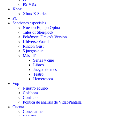
PS VR2
Xbox
Xbox X Series
PC
Secciones especiales
Nuestro Equipo Opina
Tales of Shergiock
Pokémon: Drako’s Version
Ubiverse Worlds
Rincón Gust
5 juegos que…
Más allá
Series y cine
Libros
Juegos de mesa
Teatro
Hemeroteca
Vop
Nuestro equipo
Colabora
Contacto
Política de análisis de VidaoPantalla
Cuenta
Conectarme