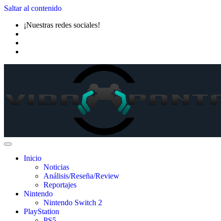
Saltar al contenido
¡Nuestras redes sociales!
Inicio
Noticias
Análisis/Reseña/Review
Reportajes
Nintendo
Nintendo Switch 2
PlayStation
PS5