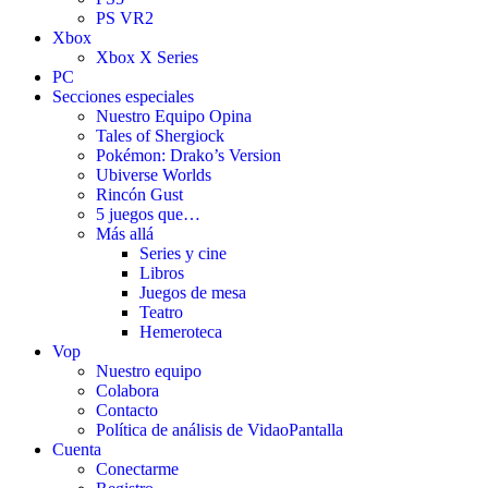
PS VR2
Xbox
Xbox X Series
PC
Secciones especiales
Nuestro Equipo Opina
Tales of Shergiock
Pokémon: Drako’s Version
Ubiverse Worlds
Rincón Gust
5 juegos que…
Más allá
Series y cine
Libros
Juegos de mesa
Teatro
Hemeroteca
Vop
Nuestro equipo
Colabora
Contacto
Política de análisis de VidaoPantalla
Cuenta
Conectarme