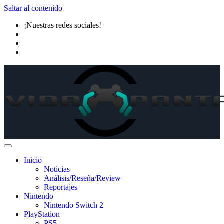
Saltar al contenido
¡Nuestras redes sociales!
Inicio
Noticias
Análisis/Reseña/Review
Reportajes
Nintendo
Nintendo Switch 2
PlayStation
PS5