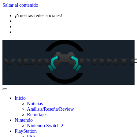
Saltar al contenido
¡Nuestras redes sociales!
Inicio
Noticias
Análisis/Reseña/Review
Reportajes
Nintendo
Nintendo Switch 2
PlayStation
PS5