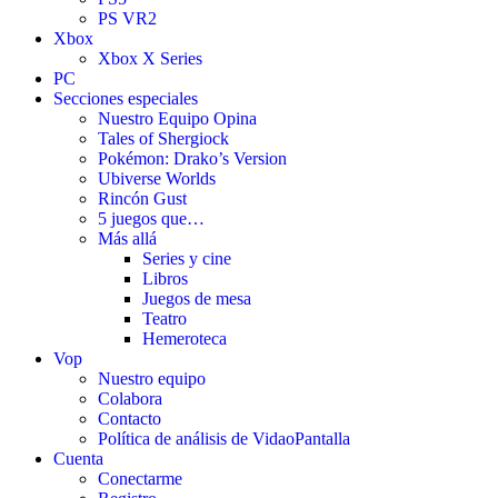
PS VR2
Xbox
Xbox X Series
PC
Secciones especiales
Nuestro Equipo Opina
Tales of Shergiock
Pokémon: Drako’s Version
Ubiverse Worlds
Rincón Gust
5 juegos que…
Más allá
Series y cine
Libros
Juegos de mesa
Teatro
Hemeroteca
Vop
Nuestro equipo
Colabora
Contacto
Política de análisis de VidaoPantalla
Cuenta
Conectarme