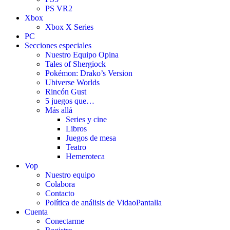
PS VR2
Xbox
Xbox X Series
PC
Secciones especiales
Nuestro Equipo Opina
Tales of Shergiock
Pokémon: Drako’s Version
Ubiverse Worlds
Rincón Gust
5 juegos que…
Más allá
Series y cine
Libros
Juegos de mesa
Teatro
Hemeroteca
Vop
Nuestro equipo
Colabora
Contacto
Política de análisis de VidaoPantalla
Cuenta
Conectarme