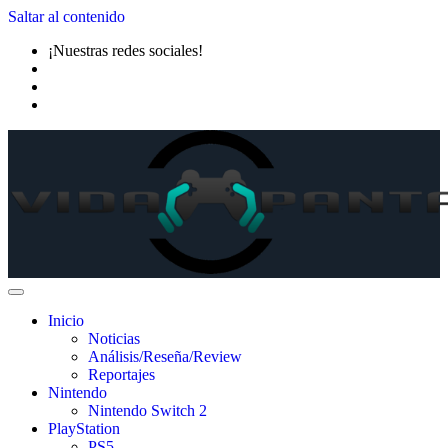
Saltar al contenido
¡Nuestras redes sociales!
Inicio
Noticias
Análisis/Reseña/Review
Reportajes
Nintendo
Nintendo Switch 2
PlayStation
PS5