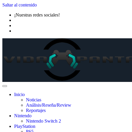
Saltar al contenido
¡Nuestras redes sociales!
Inicio
Noticias
Análisis/Reseña/Review
Reportajes
Nintendo
Nintendo Switch 2
PlayStation
PS5