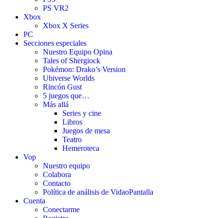
PS VR2
Xbox
Xbox X Series
PC
Secciones especiales
Nuestro Equipo Opina
Tales of Shergiock
Pokémon: Drako’s Version
Ubiverse Worlds
Rincón Gust
5 juegos que…
Más allá
Series y cine
Libros
Juegos de mesa
Teatro
Hemeroteca
Vop
Nuestro equipo
Colabora
Contacto
Política de análisis de VidaoPantalla
Cuenta
Conectarme