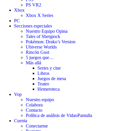
PS VR2
Xbox
Xbox X Series
PC
Secciones especiales
Nuestro Equipo Opina
Tales of Shergiock
Pokémon: Drako’s Version
Ubiverse Worlds
Rincón Gust
5 juegos que…
Más allá
Series y cine
Libros
Juegos de mesa
Teatro
Hemeroteca
Vop
Nuestro equipo
Colabora
Contacto
Política de análisis de VidaoPantalla
Cuenta
Conectarme