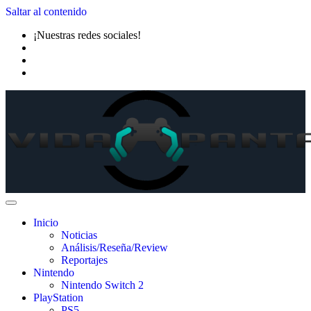
Saltar al contenido
¡Nuestras redes sociales!
Inicio
Noticias
Análisis/Reseña/Review
Reportajes
Nintendo
Nintendo Switch 2
PlayStation
PS5