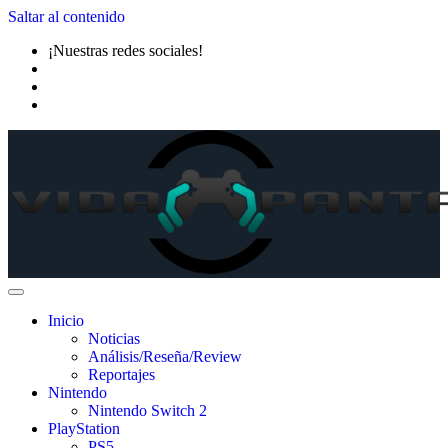
Saltar al contenido
¡Nuestras redes sociales!
Inicio
Noticias
Análisis/Reseña/Review
Reportajes
Nintendo
Nintendo Switch 2
PlayStation
PS5