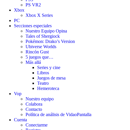
PS VR2
Xbox
Xbox X Series
PC
Secciones especiales
Nuestro Equipo Opina
Tales of Shergiock
Pokémon: Drako’s Version
Ubiverse Worlds
Rincón Gust
5 juegos que…
Más allá
Series y cine
Libros
Juegos de mesa
Teatro
Hemeroteca
Vop
Nuestro equipo
Colabora
Contacto
Política de análisis de VidaoPantalla
Cuenta
Conectarme