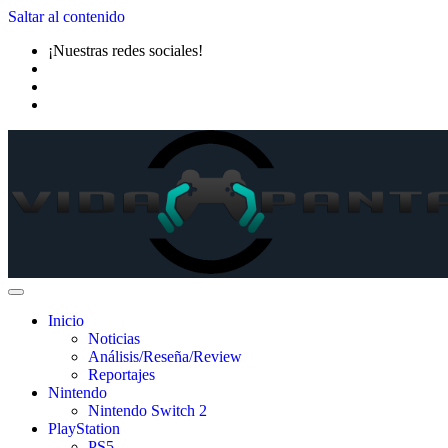
Saltar al contenido
¡Nuestras redes sociales!
Inicio
Noticias
Análisis/Reseña/Review
Reportajes
Nintendo
Nintendo Switch 2
PlayStation
PS5