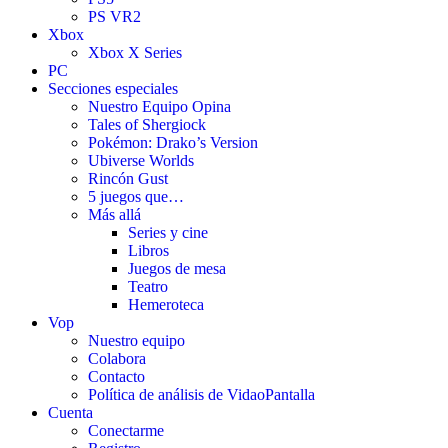
PS VR2
Xbox
Xbox X Series
PC
Secciones especiales
Nuestro Equipo Opina
Tales of Shergiock
Pokémon: Drako’s Version
Ubiverse Worlds
Rincón Gust
5 juegos que…
Más allá
Series y cine
Libros
Juegos de mesa
Teatro
Hemeroteca
Vop
Nuestro equipo
Colabora
Contacto
Política de análisis de VidaoPantalla
Cuenta
Conectarme