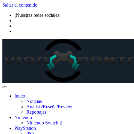
Saltar al contenido
¡Nuestras redes sociales!
Inicio
Noticias
Análisis/Reseña/Review
Reportajes
Nintendo
Nintendo Switch 2
PlayStation
PS5