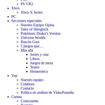
PS VR2
Xbox
Xbox X Series
PC
Secciones especiales
Nuestro Equipo Opina
Tales of Shergiock
Pokémon: Drako’s Version
Ubiverse Worlds
Rincón Gust
5 juegos que…
Más allá
Series y cine
Libros
Juegos de mesa
Teatro
Hemeroteca
Vop
Nuestro equipo
Colabora
Contacto
Política de análisis de VidaoPantalla
Cuenta
Conectarme