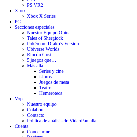
PS VR2
Xbox
Xbox X Series
PC
Secciones especiales
Nuestro Equipo Opina
Tales of Shergiock
Pokémon: Drako’s Version
Ubiverse Worlds
Rincón Gust
5 juegos que…
Más allá
Series y cine
Libros
Juegos de mesa
Teatro
Hemeroteca
Vop
Nuestro equipo
Colabora
Contacto
Política de análisis de VidaoPantalla
Cuenta
Conectarme