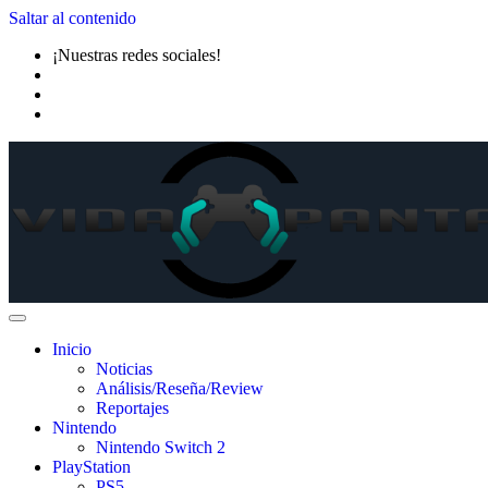
Saltar al contenido
¡Nuestras redes sociales!
Inicio
Noticias
Análisis/Reseña/Review
Reportajes
Nintendo
Nintendo Switch 2
PlayStation
PS5