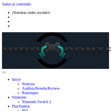
Saltar al contenido
¡Nuestras redes sociales!
Inicio
Noticias
Análisis/Reseña/Review
Reportajes
Nintendo
Nintendo Switch 2
PlayStation
PS5