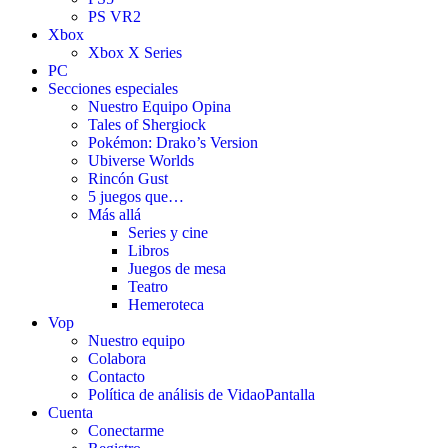
PS VR2
Xbox
Xbox X Series
PC
Secciones especiales
Nuestro Equipo Opina
Tales of Shergiock
Pokémon: Drako’s Version
Ubiverse Worlds
Rincón Gust
5 juegos que…
Más allá
Series y cine
Libros
Juegos de mesa
Teatro
Hemeroteca
Vop
Nuestro equipo
Colabora
Contacto
Política de análisis de VidaoPantalla
Cuenta
Conectarme