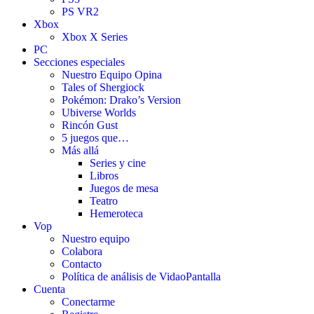
PS VR2
Xbox
Xbox X Series
PC
Secciones especiales
Nuestro Equipo Opina
Tales of Shergiock
Pokémon: Drako’s Version
Ubiverse Worlds
Rincón Gust
5 juegos que…
Más allá
Series y cine
Libros
Juegos de mesa
Teatro
Hemeroteca
Vop
Nuestro equipo
Colabora
Contacto
Política de análisis de VidaoPantalla
Cuenta
Conectarme