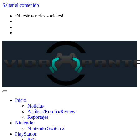
Saltar al contenido
¡Nuestras redes sociales!
Inicio
Noticias
Análisis/Reseña/Review
Reportajes
Nintendo
Nintendo Switch 2
PlayStation
PS5