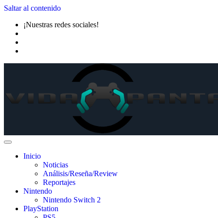
Saltar al contenido
¡Nuestras redes sociales!
Inicio
Noticias
Análisis/Reseña/Review
Reportajes
Nintendo
Nintendo Switch 2
PlayStation
PS5