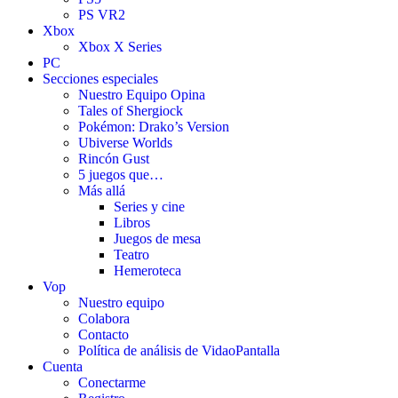
PS VR2
Xbox
Xbox X Series
PC
Secciones especiales
Nuestro Equipo Opina
Tales of Shergiock
Pokémon: Drako’s Version
Ubiverse Worlds
Rincón Gust
5 juegos que…
Más allá
Series y cine
Libros
Juegos de mesa
Teatro
Hemeroteca
Vop
Nuestro equipo
Colabora
Contacto
Política de análisis de VidaoPantalla
Cuenta
Conectarme