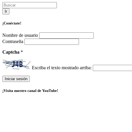
Ir
¡Conéctate!
Nombre de usuario
Contraseña
Captcha
*
Escriba el texto mostrado arriba:
¡Visita nuestro canal de YouTube!