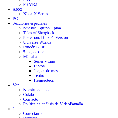
PS VR2
Xbox
Xbox X Series
PC
Secciones especiales
Nuestro Equipo Opina
Tales of Shergiock
Pokémon: Drako’s Version
Ubiverse Worlds
Rincón Gust
5 juegos que…
Más allá
Series y cine
Libros
Juegos de mesa
Teatro
Hemeroteca
Vop
Nuestro equipo
Colabora
Contacto
Política de análisis de VidaoPantalla
Cuenta
Conectarme