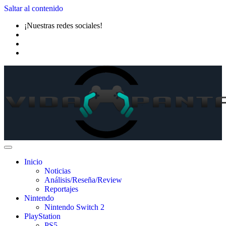
Saltar al contenido
¡Nuestras redes sociales!
Inicio
Noticias
Análisis/Reseña/Review
Reportajes
Nintendo
Nintendo Switch 2
PlayStation
PS5