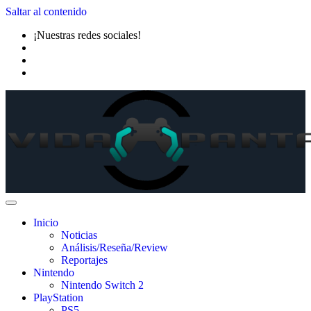
Saltar al contenido
¡Nuestras redes sociales!
Inicio
Noticias
Análisis/Reseña/Review
Reportajes
Nintendo
Nintendo Switch 2
PlayStation
PS5