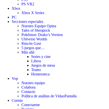
PS VR2
Xbox
Xbox X Series
PC
Secciones especiales
Nuestro Equipo Opina
Tales of Shergiock
Pokémon: Drako’s Version
Ubiverse Worlds
Rincón Gust
5 juegos que…
Más allá
Series y cine
Libros
Juegos de mesa
Teatro
Hemeroteca
Vop
Nuestro equipo
Colabora
Contacto
Política de análisis de VidaoPantalla
Cuenta
Conectarme