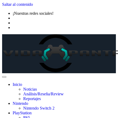
Saltar al contenido
¡Nuestras redes sociales!
Inicio
Noticias
Análisis/Reseña/Review
Reportajes
Nintendo
Nintendo Switch 2
PlayStation
PS5