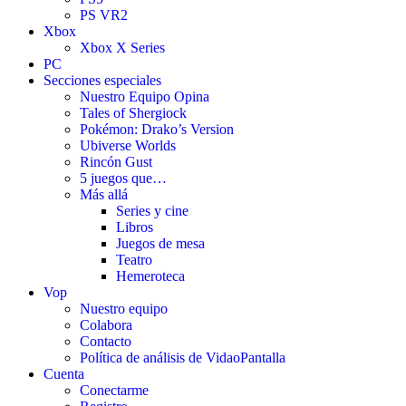
PS VR2
Xbox
Xbox X Series
PC
Secciones especiales
Nuestro Equipo Opina
Tales of Shergiock
Pokémon: Drako’s Version
Ubiverse Worlds
Rincón Gust
5 juegos que…
Más allá
Series y cine
Libros
Juegos de mesa
Teatro
Hemeroteca
Vop
Nuestro equipo
Colabora
Contacto
Política de análisis de VidaoPantalla
Cuenta
Conectarme