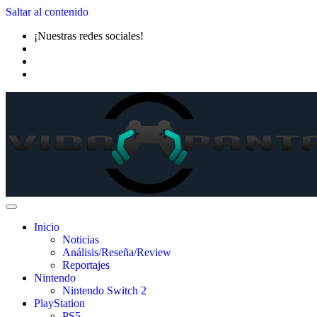
Saltar al contenido
¡Nuestras redes sociales!
Inicio
Noticias
Análisis/Reseña/Review
Reportajes
Nintendo
Nintendo Switch 2
PlayStation
PS5