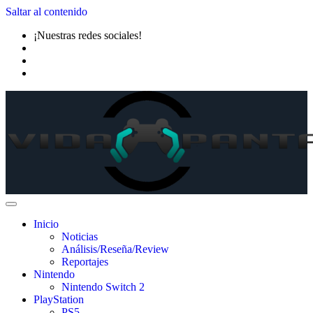
Saltar al contenido
¡Nuestras redes sociales!
Inicio
Noticias
Análisis/Reseña/Review
Reportajes
Nintendo
Nintendo Switch 2
PlayStation
PS5