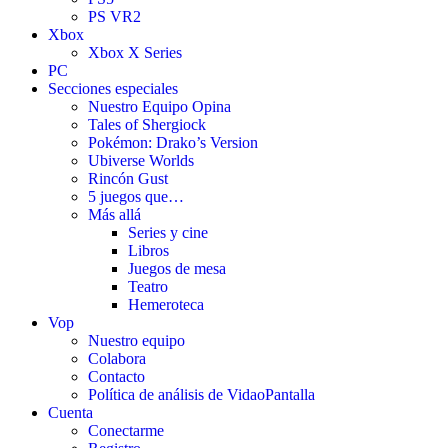
PS VR2
Xbox
Xbox X Series
PC
Secciones especiales
Nuestro Equipo Opina
Tales of Shergiock
Pokémon: Drako’s Version
Ubiverse Worlds
Rincón Gust
5 juegos que…
Más allá
Series y cine
Libros
Juegos de mesa
Teatro
Hemeroteca
Vop
Nuestro equipo
Colabora
Contacto
Política de análisis de VidaoPantalla
Cuenta
Conectarme