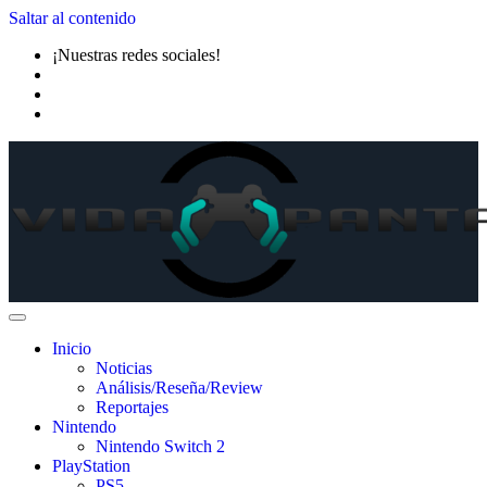
Saltar al contenido
¡Nuestras redes sociales!
Inicio
Noticias
Análisis/Reseña/Review
Reportajes
Nintendo
Nintendo Switch 2
PlayStation
PS5