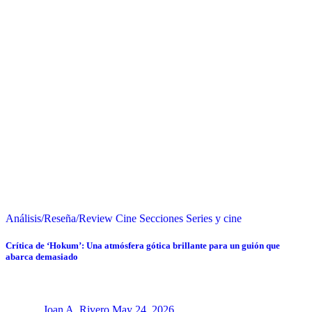
Análisis/Reseña/Review
Cine
Secciones
Series y cine
Crítica de ‘Hokum’: Una atmósfera gótica brillante para un guión que
abarca demasiado
Joan A. Rivero
May 24, 2026