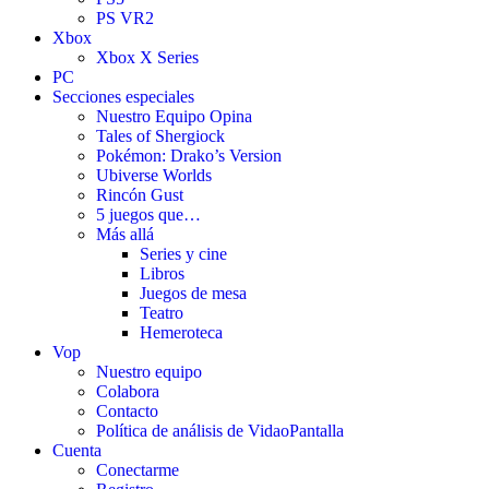
PS VR2
Xbox
Xbox X Series
PC
Secciones especiales
Nuestro Equipo Opina
Tales of Shergiock
Pokémon: Drako’s Version
Ubiverse Worlds
Rincón Gust
5 juegos que…
Más allá
Series y cine
Libros
Juegos de mesa
Teatro
Hemeroteca
Vop
Nuestro equipo
Colabora
Contacto
Política de análisis de VidaoPantalla
Cuenta
Conectarme