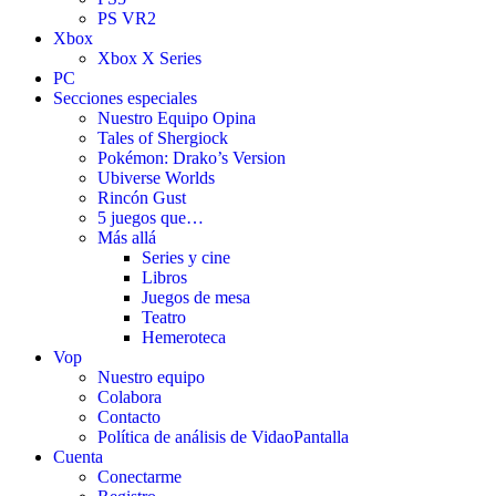
PS VR2
Xbox
Xbox X Series
PC
Secciones especiales
Nuestro Equipo Opina
Tales of Shergiock
Pokémon: Drako’s Version
Ubiverse Worlds
Rincón Gust
5 juegos que…
Más allá
Series y cine
Libros
Juegos de mesa
Teatro
Hemeroteca
Vop
Nuestro equipo
Colabora
Contacto
Política de análisis de VidaoPantalla
Cuenta
Conectarme