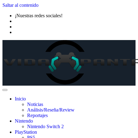
Saltar al contenido
¡Nuestras redes sociales!
Inicio
Noticias
Análisis/Reseña/Review
Reportajes
Nintendo
Nintendo Switch 2
PlayStation
PS5