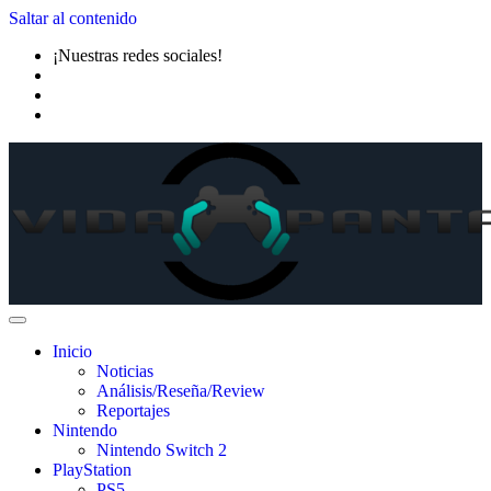
Saltar al contenido
¡Nuestras redes sociales!
Inicio
Noticias
Análisis/Reseña/Review
Reportajes
Nintendo
Nintendo Switch 2
PlayStation
PS5