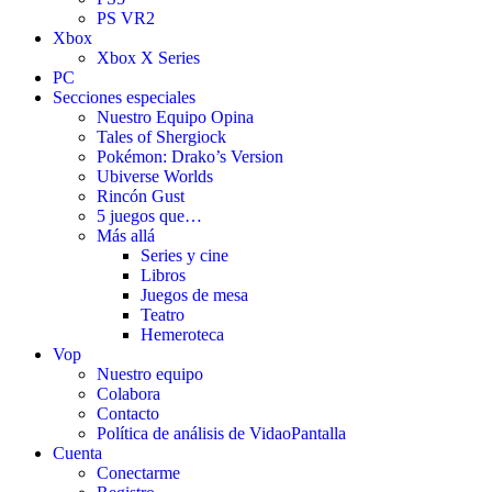
PS VR2
Xbox
Xbox X Series
PC
Secciones especiales
Nuestro Equipo Opina
Tales of Shergiock
Pokémon: Drako’s Version
Ubiverse Worlds
Rincón Gust
5 juegos que…
Más allá
Series y cine
Libros
Juegos de mesa
Teatro
Hemeroteca
Vop
Nuestro equipo
Colabora
Contacto
Política de análisis de VidaoPantalla
Cuenta
Conectarme