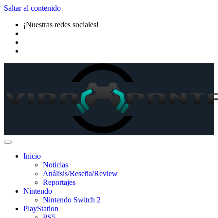
Saltar al contenido
¡Nuestras redes sociales!
Inicio
Noticias
Análisis/Reseña/Review
Reportajes
Nintendo
Nintendo Switch 2
PlayStation
PS5