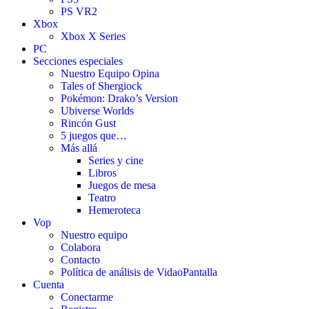
PS VR2
Xbox
Xbox X Series
PC
Secciones especiales
Nuestro Equipo Opina
Tales of Shergiock
Pokémon: Drako’s Version
Ubiverse Worlds
Rincón Gust
5 juegos que…
Más allá
Series y cine
Libros
Juegos de mesa
Teatro
Hemeroteca
Vop
Nuestro equipo
Colabora
Contacto
Política de análisis de VidaoPantalla
Cuenta
Conectarme