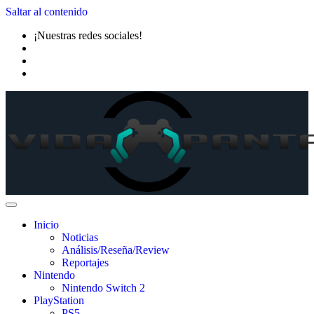
Saltar al contenido
¡Nuestras redes sociales!
Inicio
Noticias
Análisis/Reseña/Review
Reportajes
Nintendo
Nintendo Switch 2
PlayStation
PS5