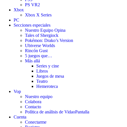
PS VR2
Xbox
Xbox X Series
PC
Secciones especiales
Nuestro Equipo Opina
Tales of Shergiock
Pokémon: Drako’s Version
Ubiverse Worlds
Rincón Gust
5 juegos que…
Más allá
Series y cine
Libros
Juegos de mesa
Teatro
Hemeroteca
Vop
Nuestro equipo
Colabora
Contacto
Política de análisis de VidaoPantalla
Cuenta
Conectarme