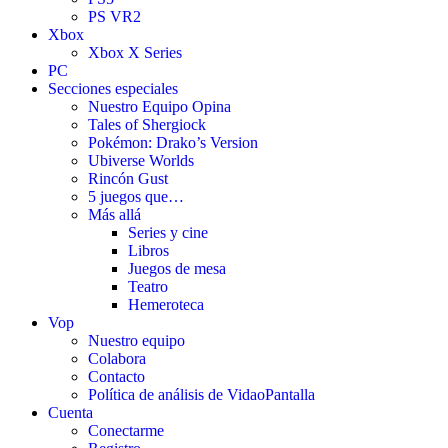
PS VR2
Xbox
Xbox X Series
PC
Secciones especiales
Nuestro Equipo Opina
Tales of Shergiock
Pokémon: Drako’s Version
Ubiverse Worlds
Rincón Gust
5 juegos que…
Más allá
Series y cine
Libros
Juegos de mesa
Teatro
Hemeroteca
Vop
Nuestro equipo
Colabora
Contacto
Política de análisis de VidaoPantalla
Cuenta
Conectarme