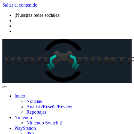
Saltar al contenido
¡Nuestras redes sociales!
Inicio
Noticias
Análisis/Reseña/Review
Reportajes
Nintendo
Nintendo Switch 2
PlayStation
PS5