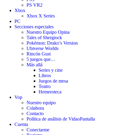
PS VR2
Xbox
Xbox X Series
PC
Secciones especiales
Nuestro Equipo Opina
Tales of Shergiock
Pokémon: Drako’s Version
Ubiverse Worlds
Rincón Gust
5 juegos que…
Más allá
Series y cine
Libros
Juegos de mesa
Teatro
Hemeroteca
Vop
Nuestro equipo
Colabora
Contacto
Política de análisis de VidaoPantalla
Cuenta
Conectarme