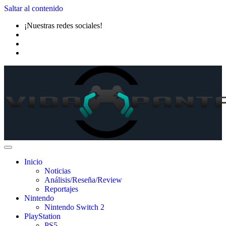
Saltar al contenido
¡Nuestras redes sociales!
Inicio
Noticias
Análisis/Reseña/Review
Reportajes
Nintendo
Nintendo Switch 2
PlayStation
PS5