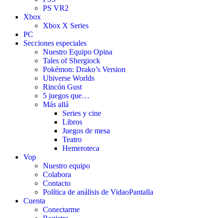
PS VR2
Xbox
Xbox X Series
PC
Secciones especiales
Nuestro Equipo Opina
Tales of Shergiock
Pokémon: Drako’s Version
Ubiverse Worlds
Rincón Gust
5 juegos que…
Más allá
Series y cine
Libros
Juegos de mesa
Teatro
Hemeroteca
Vop
Nuestro equipo
Colabora
Contacto
Política de análisis de VidaoPantalla
Cuenta
Conectarme