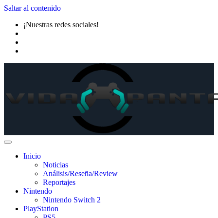
Saltar al contenido
¡Nuestras redes sociales!
Inicio
Noticias
Análisis/Reseña/Review
Reportajes
Nintendo
Nintendo Switch 2
PlayStation
PS5