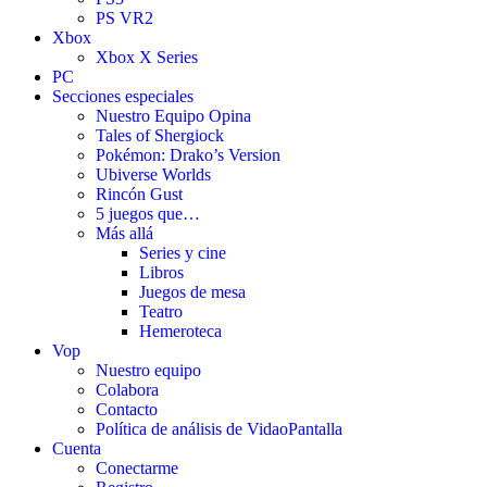
PS VR2
Xbox
Xbox X Series
PC
Secciones especiales
Nuestro Equipo Opina
Tales of Shergiock
Pokémon: Drako’s Version
Ubiverse Worlds
Rincón Gust
5 juegos que…
Más allá
Series y cine
Libros
Juegos de mesa
Teatro
Hemeroteca
Vop
Nuestro equipo
Colabora
Contacto
Política de análisis de VidaoPantalla
Cuenta
Conectarme