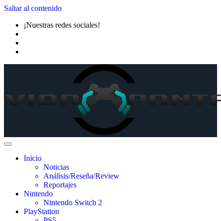
Saltar al contenido
¡Nuestras redes sociales!
Inicio
Noticias
Análisis/Reseña/Review
Reportajes
Nintendo
Nintendo Switch 2
PlayStation
PS5