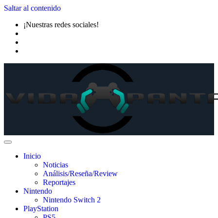
Saltar al contenido
¡Nuestras redes sociales!
Inicio
Noticias
Análisis/Reseña/Review
Reportajes
Nintendo
Nintendo Switch 2
PlayStation
PS5