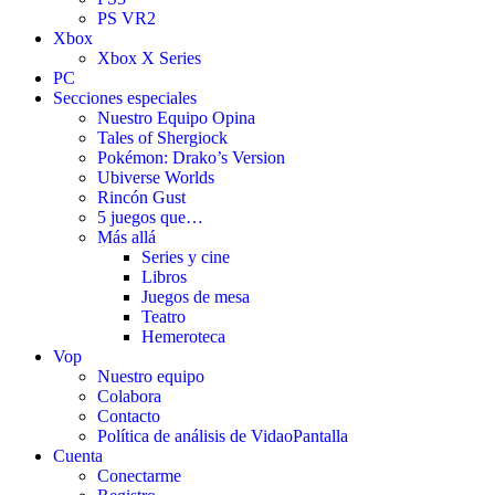
PS VR2
Xbox
Xbox X Series
PC
Secciones especiales
Nuestro Equipo Opina
Tales of Shergiock
Pokémon: Drako’s Version
Ubiverse Worlds
Rincón Gust
5 juegos que…
Más allá
Series y cine
Libros
Juegos de mesa
Teatro
Hemeroteca
Vop
Nuestro equipo
Colabora
Contacto
Política de análisis de VidaoPantalla
Cuenta
Conectarme