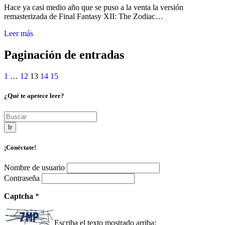
Hace ya casi medio año que se puso a la venta la versión
remasterizada de Final Fantasy XII: The Zodiac…
Leer más
Paginación de entradas
1
…
12
13
14
15
¿Qué te apetece leer?
Ir
¡Conéctate!
Nombre de usuario
Contraseña
Captcha
*
Escriba el texto mostrado arriba: